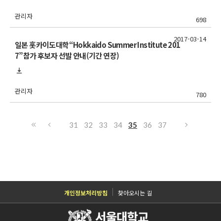
관리자
698
2017-03-14
일본 홋카이도대학“Hokkaido Summer Institute 201
7”참가 후보자 선발 안내(기간 연장)
관리자
780
31
32
33
34
35
36
37
개인정보처리방침
찾아오시는 길