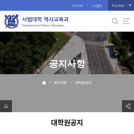
바
Korean
Home
Login
로
가
기
메
뉴
공지사항
>
>
공지사항
대학원공지
대학원공지