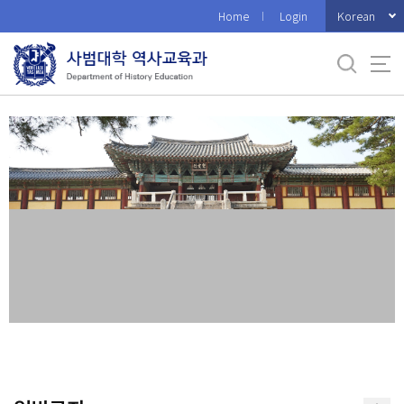
바
Korean
Home
Login
로
가
기
메
뉴