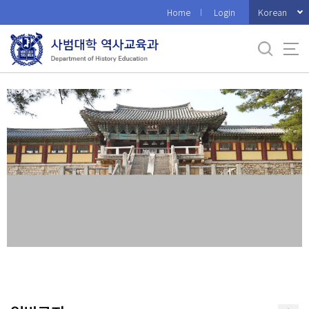
바
Korean
Home
Login
로
가
기
메
뉴