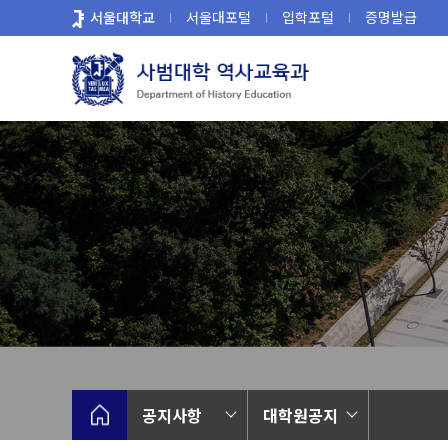
바
서울대학교
서울대포털
입학포털
증명발급
로
가
기
메
뉴
공지사항
대학원공지