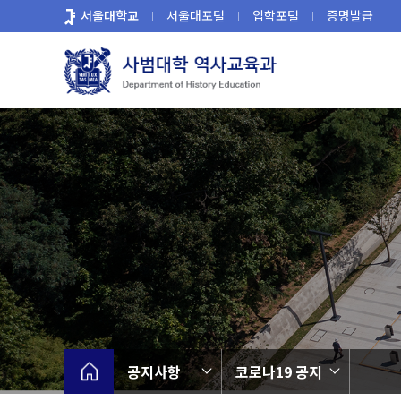
바
서울대학교
서울대포털
입학포털
증명발급
로
가
기
메
뉴
공지사항
코로나19 공지