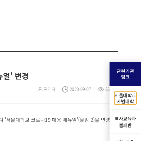
관련기관
뉴얼' 변경
링크
관리자
2023-09-07
258
서울대학교
사범대학
역사교육과
 '서울대학교 코로나19 대응 매뉴얼'(붙임 2)을 변경
불패반