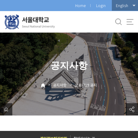
바
English
Home
Login
로
가
기
메
뉴
공지사항
>
>
공지사항
코로나19 공지